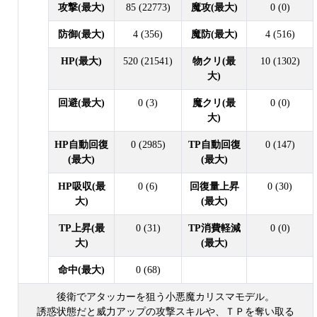
攻撃(最大)
85 (22773)
魔攻(最大)
0 (0)
防御(最大)
4 (356)
魔防(最大)
4 (516)
HP(最大)
520 (21541)
物クリ(最
10 (1302)
大)
回避(最大)
0 (3)
魔クリ(最
0 (0)
大)
HP自動回復
0 (2985)
TP自動回復
0 (147)
(最大)
(最大)
HP吸収(最
0 (6)
回復量上昇
0 (30)
大)
(最大)
TP上昇(最
0 (31)
TP消費軽減
0 (0)
大)
(最大)
命中(最大)
0 (68)
後衛でアタッカーを狙う小悪魔カリスマモデル。
誘惑状態だと威力アップの攻撃スキルや、ＴＰを奪い取る