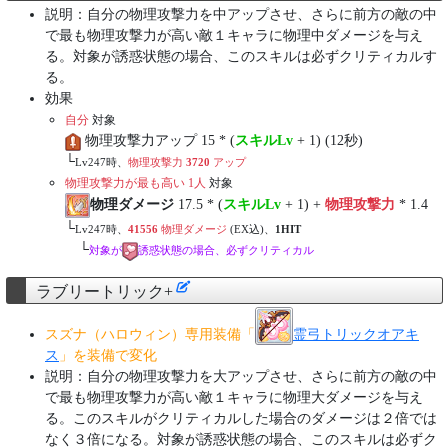
説明：自分の物理攻撃力を中アップさせ、さらに前方の敵の中
で最も物理攻撃力が高い敵１キャラに物理中ダメージを与え
る。対象が誘惑状態の場合、このスキルは必ずクリティカルす
る。
効果
自分
対象
物理攻撃力アップ 15 * (
スキルLv
+ 1) (12秒)
└
Lv247時、
物理攻撃力
3720
アップ
物理攻撃力が最も高い 1人
対象
物理ダメージ
17.5 * (
スキルLv
+ 1) +
物理攻撃力
* 1.4
└
Lv247時、
41556
物理ダメージ
(EX込)、
1HIT
└
対象が
誘惑状態の場合、必ずクリティカル
ラブリートリック+
スズナ（ハロウィン）専用装備「
霊弓トリックオアキ
ス
」を装備で変化
説明：自分の物理攻撃力を大アップさせ、さらに前方の敵の中
で最も物理攻撃力が高い敵１キャラに物理大ダメージを与え
る。このスキルがクリティカルした場合のダメージは２倍では
なく３倍になる。対象が誘惑状態の場合、このスキルは必ずク