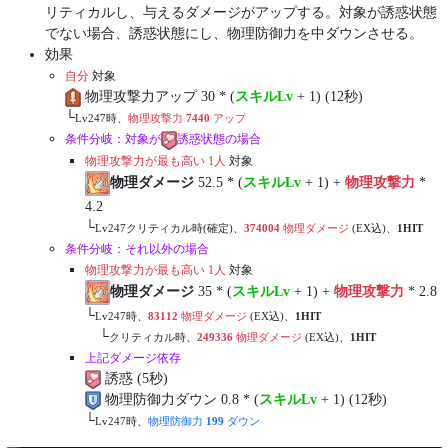
リティカルし、与えるダメージがアップする。対象が誘惑状態
でない場合、誘惑状態にし、物理防御力を中ダウンさせる。
効果
自分
対象
物理攻撃力アップ 30 * (
スキルLv
+ 1) (12秒)
└
Lv247時、
物理攻撃力
7440
アップ
条件分岐：対象が
誘惑状態の場合
物理攻撃力が最も高い 1人
対象
物理ダメージ
52.5 * (
スキルLv
+ 1) +
物理攻撃力
*
4.2
└
Lv247クリティカル時(確定)、
374004
物理ダメージ
(EX込)、
1HIT
条件分岐：それ以外の場合
物理攻撃力が最も高い 1人
対象
物理ダメージ
35 * (
スキルLv
+ 1) +
物理攻撃力
* 2.8
└
Lv247時、
83112
物理ダメージ
(EX込)、
1HIT
└
クリティカル時、
249336
物理ダメージ
(EX込)、
1HIT
上記ダメージ依存
誘惑 (5秒)
物理防御力ダウン 0.8 * (
スキルLv
+ 1) (12秒)
└
Lv247時、
物理防御力
199
ダウン