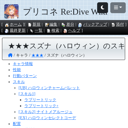
プリコネ Re:Dive Wiki
ホーム
新規
編集
差分
バックアップ
添付
最終更新
一覧
検索
ヘルプ
★★★スズナ（ハロウィン）のスキ
キャラ
★★★
スズナ（ハロウィン）
キャラ情報
性能
行動パターン
スキル
[UB] ハロウィンチャームバレット
[スキル1]
ラブリートリック
ラブリートリック+
[スキル2] ナイトメアルージュ
[EX] ハロウィンセレクトコーデ
配置