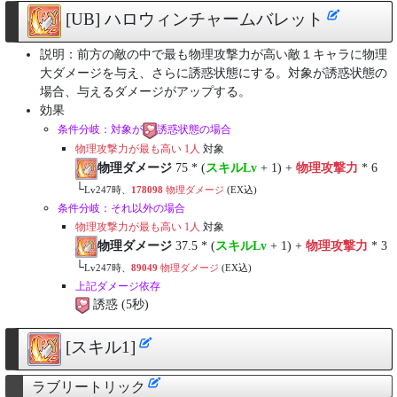
[UB] ハロウィンチャームバレット
説明：前方の敵の中で最も物理攻撃力が高い敵１キャラに物理
大ダメージを与え、さらに誘惑状態にする。対象が誘惑状態の
場合、与えるダメージがアップする。
効果
条件分岐：対象が
誘惑状態の場合
物理攻撃力が最も高い 1人
対象
物理ダメージ
75 * (
スキルLv
+ 1) +
物理攻撃力
* 6
└
Lv247時、
178098
物理ダメージ
(EX込)
条件分岐：それ以外の場合
物理攻撃力が最も高い 1人
対象
物理ダメージ
37.5 * (
スキルLv
+ 1) +
物理攻撃力
* 3
└
Lv247時、
89049
物理ダメージ
(EX込)
上記ダメージ依存
誘惑 (5秒)
[スキル1]
ラブリートリック