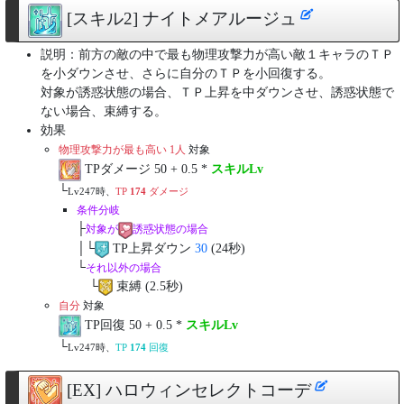
[スキル2] ナイトメアルージュ
説明：前方の敵の中で最も物理攻撃力が高い敵１キャラのＴＰ
を小ダウンさせ、さらに自分のＴＰを小回復する。
対象が誘惑状態の場合、ＴＰ上昇を中ダウンさせ、誘惑状態で
ない場合、束縛する。
効果
物理攻撃力が最も高い 1人
対象
TPダメージ 50 + 0.5 *
スキルLv
└
Lv247時、
TP
174
ダメージ
条件分岐
├
対象が
誘惑状態の場合
│└
TP上昇ダウン
30
(24秒)
└
それ以外の場合
└
束縛 (2.5秒)
自分
対象
TP回復 50 + 0.5 *
スキルLv
└
Lv247時、
TP
174
回復
[EX] ハロウィンセレクトコーデ