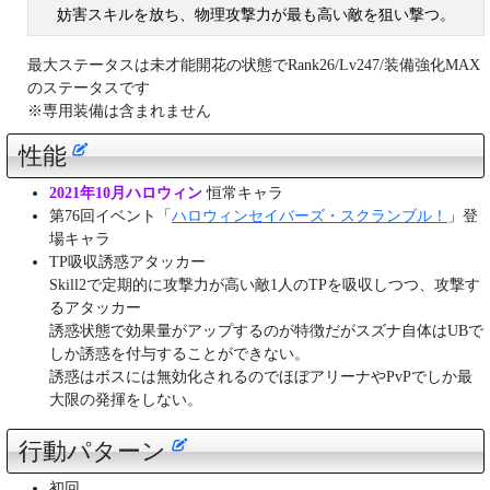
妨害スキルを放ち、物理攻撃力が最も高い敵を狙い撃つ。
最大ステータスは未才能開花の状態でRank26/Lv247/装備強化MAX
のステータスです
※専用装備は含まれません
性能
2021年10月ハロウィン
恒常キャラ
第76回イベント「
ハロウィンセイバーズ・スクランブル！
」登
場キャラ
TP吸収誘惑アタッカー
Skill2で定期的に攻撃力が高い敵1人のTPを吸収しつつ、攻撃す
るアタッカー
誘惑状態で効果量がアップするのが特徴だがスズナ自体はUBで
しか誘惑を付与することができない。
誘惑はボスには無効化されるのでほぼアリーナやPvPでしか最
大限の発揮をしない。
行動パターン
初回