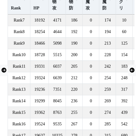
物
物
魔
魔
ク
Rank
HP
攻
防
攻
防
リ
Rank7
18192
4171
186
0
174
10
Rank8
18254
4644
192
0
194
60
Rank9
18466
5098
190
0
213
125
Rank10
18728
5515
200
0
228
154
Rank11
19331
6037
205
0
242
183
Rank12
19324
6639
212
0
254
248
Rank13
19236
7351
220
0
259
317
Rank14
19299
8045
236
0
269
392
Rank15
19362
8763
255
0
274
439
Rank16
19524
9535
267
0
285
542
Rank17
19637
10325
278
0
315
680