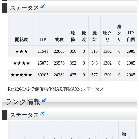
ステータス
魔
物
魔
魔
物ク
ク
HP
開花度
HP
物攻
防
攻
防
リ
リ
自回
★★★
21541
22863
356
0
516
1302
0
2985
★★★★
25875
23573
392
0
546
1302
0
2985
★★★★★
30207
24282
425
0
577
1302
0
2985
Rank26/Lv247/装備強化MAX/絆MAXのステータス
ランク情報
ステータス
物