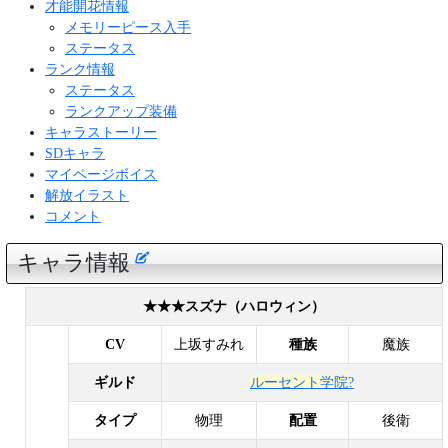
才能開花情報
メモリーピース入手
ステータス
ランク情報
ステータス
ランクアップ装備
キャラストーリー
SDキャラ
マイページボイス
解放イラスト
コメント
キャラ情報
★★★スズナ（ハロウィン）
CV
上坂すみれ
種族
魔族
ギルド
ルーセント学院?
タイプ
物理
配置
後衛