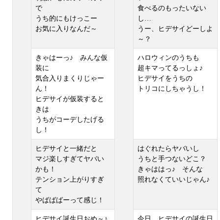
で
食べるのもったいない
うち的にもけっこー
し…
お気に入りなんだ～
うー、ヒデサイどーしよ
～？
きゃはーっ♪ みんな仮
ハロウィンのうちも
装に
超キマってるっしょ♪
気合入りまくりじゃー
ヒデサイをうちの
ん！
トリコにしちゃうし！
ヒデサイが仮装すると
きは
うちがコーデしたげる
し！
ヒデサイと一緒だと
はぐれたらヤバいし
マジ楽しすぎてヤバい
うちと手つないどこ？
かも！
きゃははっ♪ そんな
テンション上がりすぎ
照れなくていいじゃん♪
て
やばばばーって感じ！
ヒデサイ誕生日おめ～♪
今日、ヒデサイの誕生日