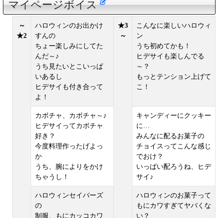
マイページボイス
～
ハロウィンのお出かけ
★3
こんなに楽しいハロウィ
★2
すんの
～
ン
ちょー楽しみにしてた
うち初めてかも！
んだ～♪
ヒデサイも楽しんでる
うち見たいとこいっぱ
～？
いあるし
もっとテンション上げて
ヒデサイも付き合って
こ！
よ！
カボチャ、カボチャ～♪
キャンディーにクッキー
ヒデサイってカボチャ
に…
好き？
みんなに配るお菓子の
今度料理作ったげよっ
チョイスってこんな感じ
か
でおけ？
うち、腕によりをかけ
いっぱい配ろうね、ヒデ
ちゃうし！
サイ♪
ハロウィンセイバーズ
ハロウィンのお菓子って
の
もにカワすぎてヤバくな
制服、もにカッコカワ
い？