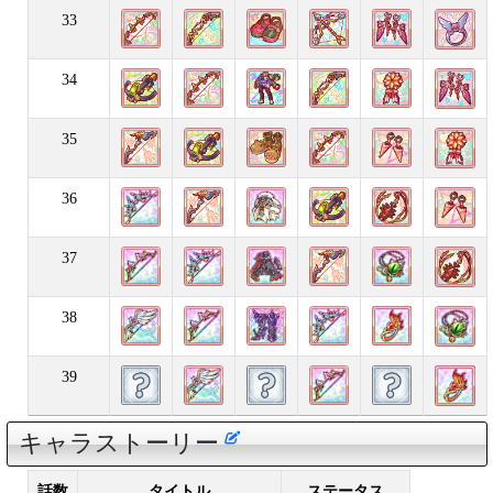
33
34
35
36
37
38
39
キャラストーリー
話数
タイトル
ステータス