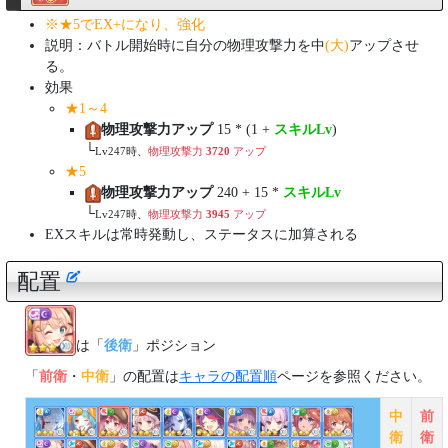
※★5でEX+になり、強化
説明：バトル開始時に自分の物理攻撃力を中
(大)
アップさせ
る。
効果
★1～4
物理攻撃力アップ
15 * (1 +
スキルLv
)
└
Lv247時、
物理攻撃力
3720
アップ
★5
物理攻撃力アップ
240 + 15 *
スキルLv
└
Lv247時、
物理攻撃力
3945
アップ
EXスキルは常時発動し、ステータスに加算される
配置
は「
後衛
」ポジション
「
前衛
・
中衛
」の配置は
キャラの配置順
ページを参照ください。
中
前
衛
衛